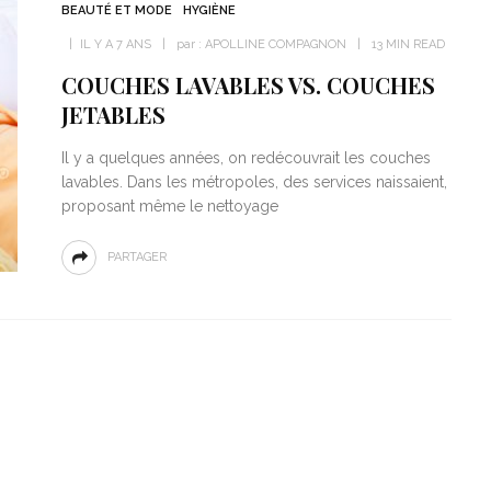
BEAUTÉ ET MODE
HYGIÈNE
IL Y A 7 ANS
par :
APOLLINE COMPAGNON
13 MIN READ
COUCHES LAVABLES VS. COUCHES
JETABLES
Il y a quelques années, on redécouvrait les couches
lavables. Dans les métropoles, des services naissaient,
proposant même le nettoyage
PARTAGER