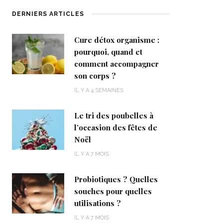
DERNIERS ARTICLES
Cure détox organisme :
pourquoi, quand et
comment accompagner
son corps ?
IL Y A 4 SEMAINES
Le tri des poubelles à
l’occasion des fêtes de
Noël
IL Y A 7 MOIS
Probiotiques ? Quelles
souches pour quelles
utilisations ?
IL Y A 7 MOIS