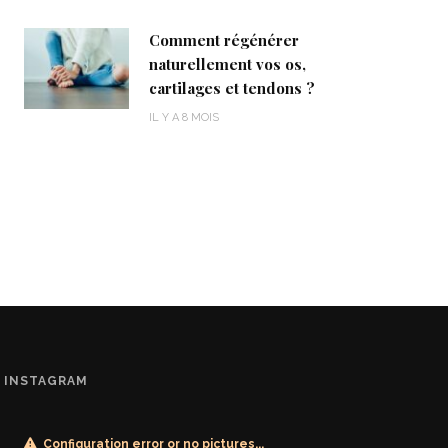
Comment régénérer
naturellement vos os,
cartilages et tendons ?
IL Y A 8 MOIS
INSTAGRAM
Configuration error or no pictures...