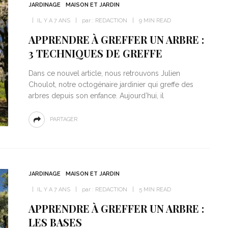
JARDINAGE
MAISON ET JARDIN
IL Y A 7 ANS
par :
REDACTION
9 MIN READ
APPRENDRE À GREFFER UN ARBRE :
3 TECHNIQUES DE GREFFE
Dans ce nouvel article, nous retrouvons Julien
Choulot, notre octogénaire jardinier qui greffe des
arbres depuis son enfance. Aujourd’hui, il
PARTAGER
JARDINAGE
MAISON ET JARDIN
IL Y A 7 ANS
par :
REDACTION
5 MIN READ
APPRENDRE À GREFFER UN ARBRE :
LES BASES