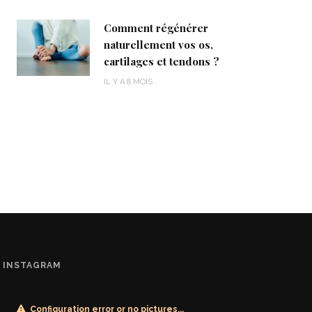
Comment régénérer
naturellement vos os,
cartilages et tendons ?
IL Y A 8 MOIS
INSTAGRAM
Configuration error or no pictures...