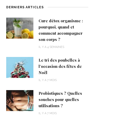
DERNIERS ARTICLES
Cure détox organisme :
pourquoi, quand et
comment accompagner
son corps ?
IL Y A 4 SEMAINES
Le tri des poubelles à
l’occasion des fêtes de
Noël
IL Y A 7 MOIS
Probiotiques ? Quelles
souches pour quelles
utilisations ?
IL Y A 7 MOIS