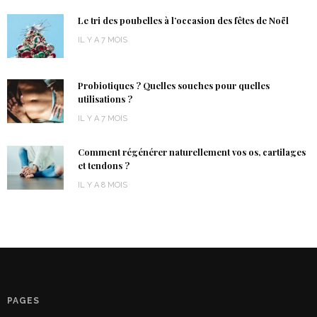
Le tri des poubelles à l’occasion des fêtes de Noël
IL Y A 7 MOIS
Probiotiques ? Quelles souches pour quelles
utilisations ?
IL Y A 7 MOIS
Comment régénérer naturellement vos os, cartilages
et tendons ?
IL Y A 8 MOIS
PAGES