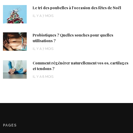
Le tri des poubelles à l’occasion des fêtes de Noël
IL Y A 7 MOIS
Probiotiques ? Quelles souches pour quelles
utilisations ?
IL Y A 7 MOIS
Comment régénérer naturellement vos os, cartilages
et tendons ?
IL Y A 8 MOIS
PAGES