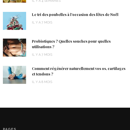
IL Y A 4 SEMAINES
Le tri des poubelles à l’occasion des fêtes de Noël
IL Y A 7 MOIS
Probiotiques ? Quelles souches pour quelles
utilisations ?
IL Y A 7 MOIS
Comment régénérer naturellement vos os, cartilages
et tendons ?
IL Y A 8 MOIS
PAGES