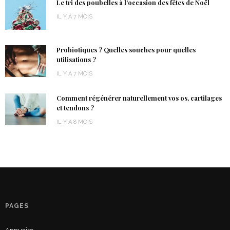
Le tri des poubelles à l’occasion des fêtes de Noël
IL Y A 7 MOIS
Probiotiques ? Quelles souches pour quelles
utilisations ?
IL Y A 7 MOIS
Comment régénérer naturellement vos os, cartilages
et tendons ?
IL Y A 8 MOIS
PAGES