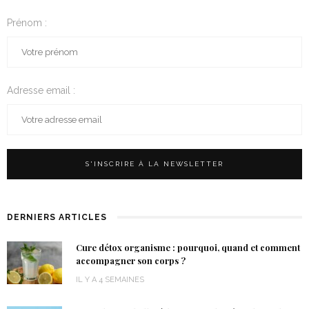
Prénom :
Adresse email :
DERNIERS ARTICLES
Cure détox organisme : pourquoi, quand et comment
accompagner son corps ?
IL Y A 4 SEMAINES