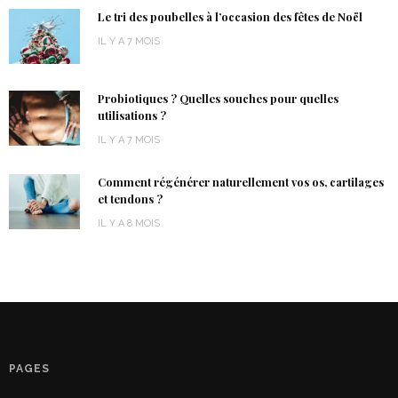
Le tri des poubelles à l’occasion des fêtes de Noël
IL Y A 7 MOIS
Probiotiques ? Quelles souches pour quelles
utilisations ?
IL Y A 7 MOIS
Comment régénérer naturellement vos os, cartilages
et tendons ?
IL Y A 8 MOIS
PAGES