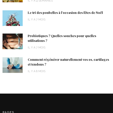
IL Y A 4 SEMAINES
Le tri des poubelles à l’occasion des fêtes de Noël
IL Y A 7 MOIS
Probiotiques ? Quelles souches pour quelles
utilisations ?
IL Y A 7 MOIS
Comment régénérer naturellement vos os, cartilages
et tendons ?
IL Y A 8 MOIS
PAGES