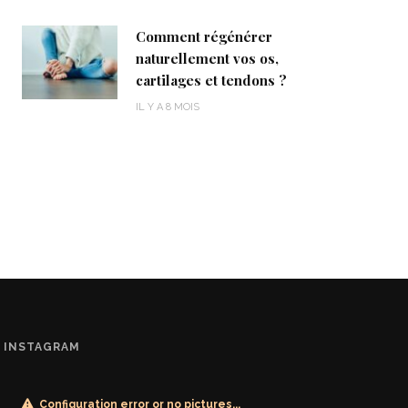
Comment régénérer
naturellement vos os,
cartilages et tendons ?
IL Y A 8 MOIS
INSTAGRAM
Configuration error or no pictures...