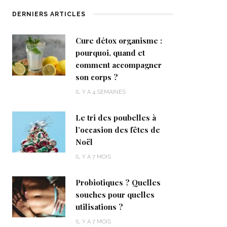
DERNIERS ARTICLES
Cure détox organisme :
pourquoi, quand et
comment accompagner
son corps ?
IL Y A 4 SEMAINES
Le tri des poubelles à
l’occasion des fêtes de
Noël
IL Y A 7 MOIS
Probiotiques ? Quelles
souches pour quelles
utilisations ?
IL Y A 7 MOIS