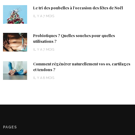
Le tri des poubelles à l’occasion des fêtes de Noël
IL Y A 7 MOIS
Probiotiques ? Quelles souches pour quelles
utilisations ?
IL Y A 7 MOIS
Comment régénérer naturellement vos os, cartilages
et tendons ?
IL Y A 8 MOIS
PAGES