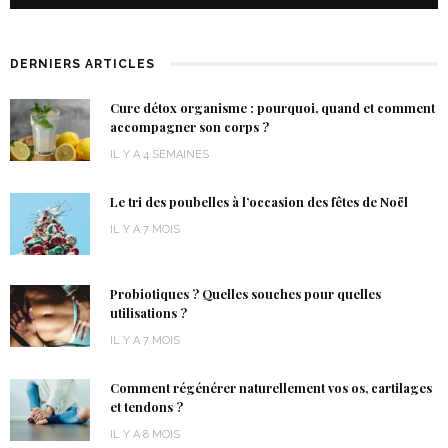
DERNIERS ARTICLES
Cure détox organisme : pourquoi, quand et comment
accompagner son corps ?
IL Y A 4 SEMAINES
Le tri des poubelles à l’occasion des fêtes de Noël
IL Y A 7 MOIS
Probiotiques ? Quelles souches pour quelles
utilisations ?
IL Y A 7 MOIS
Comment régénérer naturellement vos os, cartilages
et tendons ?
IL Y A 8 MOIS