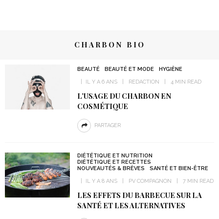
CHARBON BIO
BEAUTÉ
BEAUTÉ ET MODE
HYGIÈNE
IL Y A 6 ANS
REDACTION
4 MIN READ
L’USAGE DU CHARBON EN
COSMÉTIQUE
PARTAGER
DIÉTÉTIQUE ET NUTRITION
DIÉTÉTIQUE ET RECETTES
NOUVEAUTÉS & BRÈVES
SANTÉ ET BIEN-ÊTRE
IL Y A 8 ANS
PV COMPAGNON
7 MIN READ
LES EFFETS DU BARBECUE SUR LA
SANTÉ ET LES ALTERNATIVES