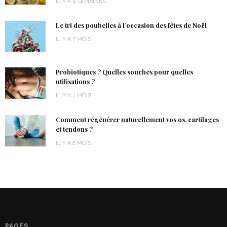
IL Y A 4 SEMAINES
Le tri des poubelles à l’occasion des fêtes de Noël
IL Y A 7 MOIS
Probiotiques ? Quelles souches pour quelles
utilisations ?
IL Y A 7 MOIS
Comment régénérer naturellement vos os, cartilages
et tendons ?
IL Y A 8 MOIS
PAGES