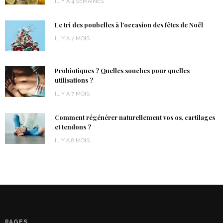
IL Y A 4 SEMAINES
Le tri des poubelles à l’occasion des fêtes de Noël
IL Y A 7 MOIS
Probiotiques ? Quelles souches pour quelles
utilisations ?
IL Y A 7 MOIS
Comment régénérer naturellement vos os, cartilages
et tendons ?
IL Y A 8 MOIS
PAGES