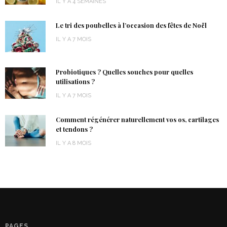
IL Y A 4 SEMAINES
Le tri des poubelles à l’occasion des fêtes de Noël
IL Y A 7 MOIS
Probiotiques ? Quelles souches pour quelles
utilisations ?
IL Y A 7 MOIS
Comment régénérer naturellement vos os, cartilages
et tendons ?
IL Y A 8 MOIS
PAGES