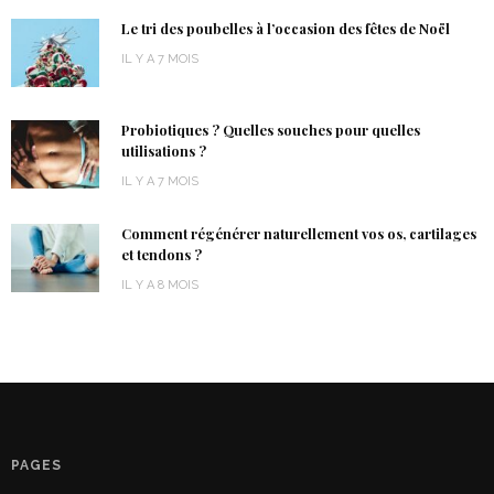
Le tri des poubelles à l’occasion des fêtes de Noël
IL Y A 7 MOIS
Probiotiques ? Quelles souches pour quelles
utilisations ?
IL Y A 7 MOIS
Comment régénérer naturellement vos os, cartilages
et tendons ?
IL Y A 8 MOIS
PAGES