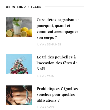
DERNIERS ARTICLES
Cure détox organisme :
pourquoi, quand et
comment accompagner
son corps ?
IL Y A 4 SEMAINES
Le tri des poubelles à
l’occasion des fêtes de
Noël
IL Y A 7 MOIS
Probiotiques ? Quelles
souches pour quelles
utilisations ?
IL Y A 7 MOIS