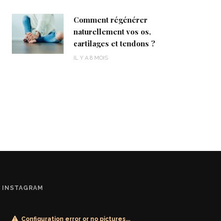
Comment régénérer
naturellement vos os,
cartilages et tendons ?
IL Y A 8 MOIS
INSTAGRAM
Configuration error or no pictures...