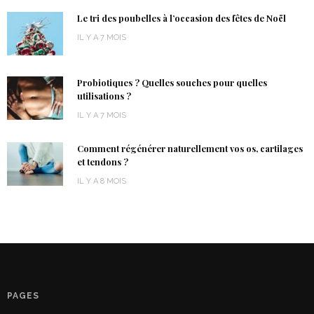
Le tri des poubelles à l’occasion des fêtes de Noël
IL Y A 7 MOIS
Probiotiques ? Quelles souches pour quelles
utilisations ?
IL Y A 7 MOIS
Comment régénérer naturellement vos os, cartilages
et tendons ?
IL Y A 8 MOIS
PAGES