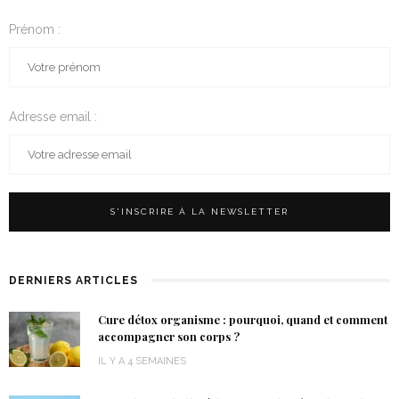
Prénom :
Adresse email :
DERNIERS ARTICLES
Cure détox organisme : pourquoi, quand et comment
accompagner son corps ?
IL Y A 4 SEMAINES