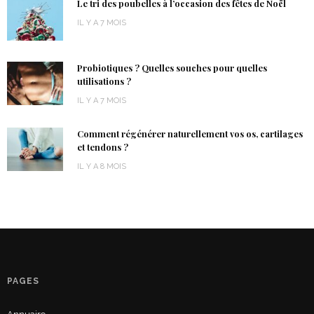
Le tri des poubelles à l’occasion des fêtes de Noël
IL Y A 7 MOIS
Probiotiques ? Quelles souches pour quelles
utilisations ?
IL Y A 7 MOIS
Comment régénérer naturellement vos os, cartilages
et tendons ?
IL Y A 8 MOIS
PAGES