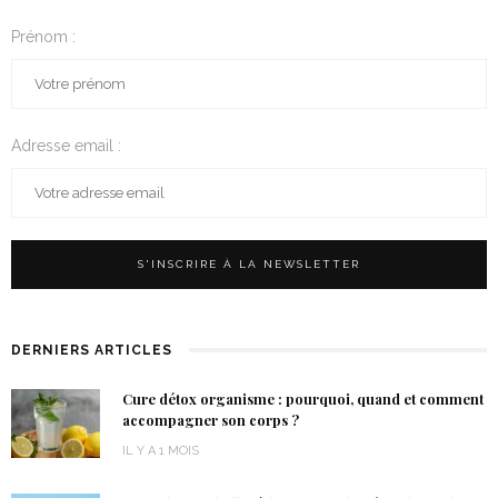
Prénom :
Adresse email :
DERNIERS ARTICLES
Cure détox organisme : pourquoi, quand et comment
accompagner son corps ?
IL Y A 1 MOIS