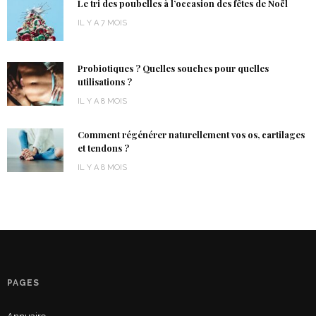
Le tri des poubelles à l’occasion des fêtes de Noël
IL Y A 7 MOIS
Probiotiques ? Quelles souches pour quelles
utilisations ?
IL Y A 8 MOIS
Comment régénérer naturellement vos os, cartilages
et tendons ?
IL Y A 8 MOIS
PAGES