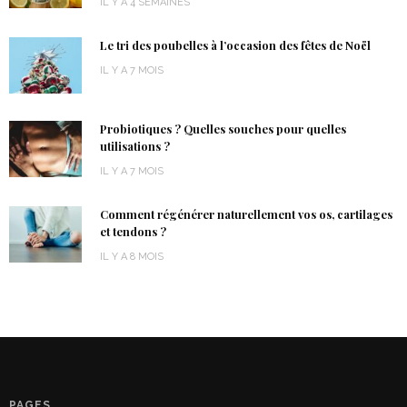
IL Y A 4 SEMAINES
Le tri des poubelles à l’occasion des fêtes de Noël
IL Y A 7 MOIS
Probiotiques ? Quelles souches pour quelles
utilisations ?
IL Y A 7 MOIS
Comment régénérer naturellement vos os, cartilages
et tendons ?
IL Y A 8 MOIS
PAGES