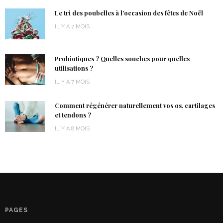
Le tri des poubelles à l’occasion des fêtes de Noël
IL Y A 7 MOIS
Probiotiques ? Quelles souches pour quelles
utilisations ?
IL Y A 7 MOIS
Comment régénérer naturellement vos os, cartilages
et tendons ?
IL Y A 8 MOIS
PAGES