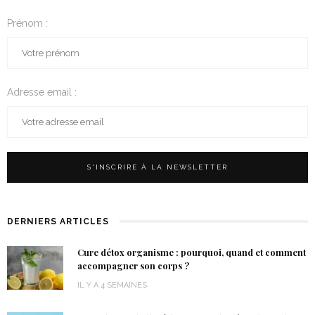
Prénom :
Adresse email :
DERNIERS ARTICLES
Cure détox organisme : pourquoi, quand et comment
accompagner son corps ?
IL Y A 4 SEMAINES