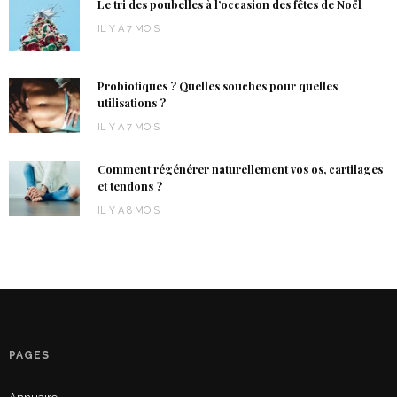
Le tri des poubelles à l’occasion des fêtes de Noël
IL Y A 7 MOIS
Probiotiques ? Quelles souches pour quelles
utilisations ?
IL Y A 7 MOIS
Comment régénérer naturellement vos os, cartilages
et tendons ?
IL Y A 8 MOIS
PAGES