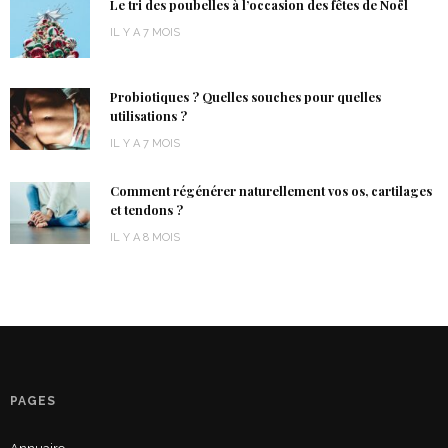
Le tri des poubelles à l’occasion des fêtes de Noël
IL Y A 7 MOIS
Probiotiques ? Quelles souches pour quelles
utilisations ?
IL Y A 7 MOIS
Comment régénérer naturellement vos os, cartilages
et tendons ?
IL Y A 8 MOIS
PAGES