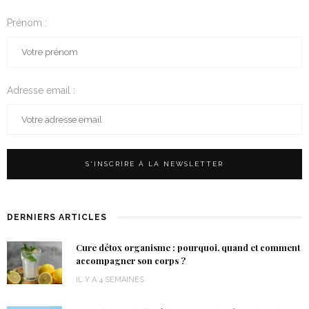
Prénom :
Adresse email :
DERNIERS ARTICLES
Cure détox organisme : pourquoi, quand et comment
accompagner son corps ?
IL Y A 4 SEMAINES