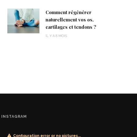
Comment régénérer
naturellement vos os,
cartilages et tendons ?
IL Y A 8 MOIS
INSTAGRAM
Configuration error or no pictures...