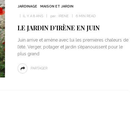
JARDINAGE
MAISON ET JARDIN
IL Y A 8 ANS
par :
IRENE
6 MIN READ
LE JARDIN D’IRÈNE EN JUIN
Juin arrive et amène avec lui les premières chaleurs de
l’été. Verger, potager et jardin s’épanouissent pour le
plus grand
PARTAGER