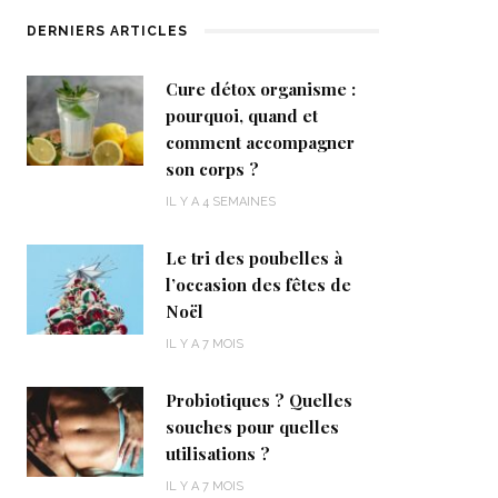
DERNIERS ARTICLES
Cure détox organisme :
pourquoi, quand et
comment accompagner
son corps ?
IL Y A 4 SEMAINES
Le tri des poubelles à
l’occasion des fêtes de
Noël
IL Y A 7 MOIS
Probiotiques ? Quelles
souches pour quelles
utilisations ?
IL Y A 7 MOIS