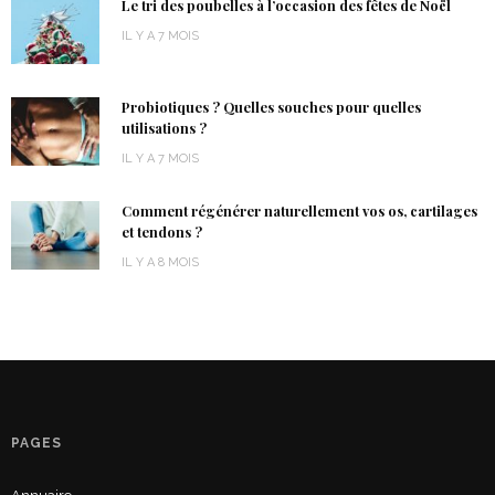
Le tri des poubelles à l’occasion des fêtes de Noël
IL Y A 7 MOIS
Probiotiques ? Quelles souches pour quelles
utilisations ?
IL Y A 7 MOIS
Comment régénérer naturellement vos os, cartilages
et tendons ?
IL Y A 8 MOIS
PAGES