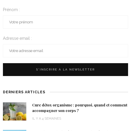
Prénom :
Adresse email :
DERNIERS ARTICLES
Cure détox organisme : pourquoi, quand et comment
accompagner son corps ?
IL Y A 4 SEMAINES