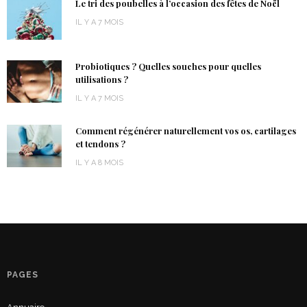
Le tri des poubelles à l’occasion des fêtes de Noël
IL Y A 7 MOIS
Probiotiques ? Quelles souches pour quelles
utilisations ?
IL Y A 7 MOIS
Comment régénérer naturellement vos os, cartilages
et tendons ?
IL Y A 8 MOIS
PAGES