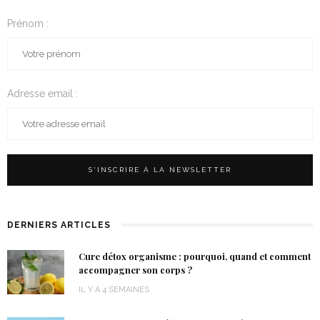
Prénom :
Adresse email :
DERNIERS ARTICLES
Cure détox organisme : pourquoi, quand et comment
accompagner son corps ?
IL Y A 4 SEMAINES