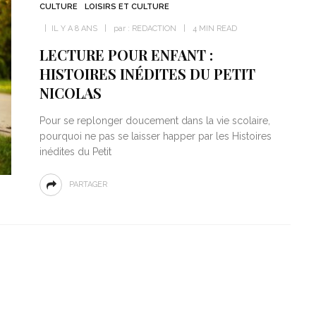
CULTURE
LOISIRS ET CULTURE
IL Y A 8 ANS
par :
REDACTION
4 MIN READ
LECTURE POUR ENFANT :
HISTOIRES INÉDITES DU PETIT
NICOLAS
Pour se replonger doucement dans la vie scolaire,
pourquoi ne pas se laisser happer par les Histoires
inédites du Petit
PARTAGER