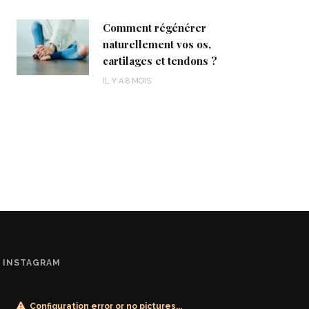
Comment régénérer
naturellement vos os,
cartilages et tendons ?
IL Y A 8 MOIS
INSTAGRAM
Configuration error or no pictures...