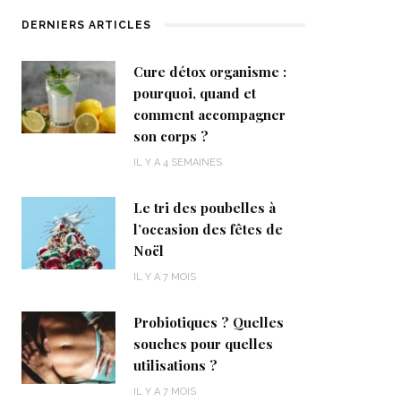
DERNIERS ARTICLES
Cure détox organisme :
pourquoi, quand et
comment accompagner
son corps ?
IL Y A 4 SEMAINES
Le tri des poubelles à
l’occasion des fêtes de
Noël
IL Y A 7 MOIS
Probiotiques ? Quelles
souches pour quelles
utilisations ?
IL Y A 7 MOIS