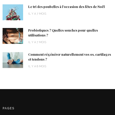
Le tri des poubelles à l’occasion des fêtes de Noël
IL Y A 7 MOIS
Probiotiques ? Quelles souches pour quelles
utilisations ?
IL Y A 7 MOIS
Comment régénérer naturellement vos os, cartilages
et tendons ?
IL Y A 8 MOIS
PAGES