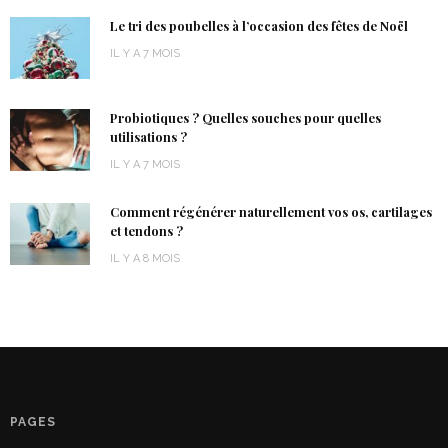
Le tri des poubelles à l’occasion des fêtes de Noël
IL Y A 7 MOIS
Probiotiques ? Quelles souches pour quelles
utilisations ?
IL Y A 7 MOIS
Comment régénérer naturellement vos os, cartilages
et tendons ?
IL Y A 8 MOIS
PAGES