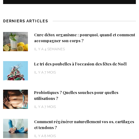
DERNIERS ARTICLES
Cure détox organisme : pourquoi, quand et comment
accompagner son corps ?
IL Y A 4 SEMAINES
Le tri des poubelles à l’occasion des fêtes de Noël
IL Y A 7 MOIS
Probiotiques ? Quelles souches pour quelles
utilisations ?
IL Y A 7 MOIS
Comment régénérer naturellement vos os, cartilages
et tendons ?
IL Y A 8 MOIS