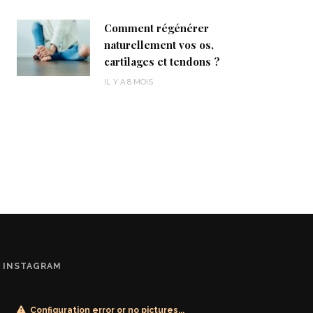
Comment régénérer
naturellement vos os,
cartilages et tendons ?
IL Y A 8 MOIS
INSTAGRAM
Configuration error or no pictures...