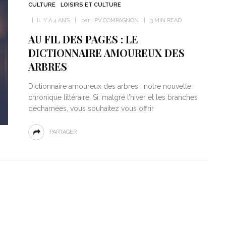
CULTURE
LOISIRS ET CULTURE
IL Y A 4 ANS
par :
PV COMPAGNON
3 MIN READ
AU FIL DES PAGES : LE
DICTIONNAIRE AMOUREUX DES
ARBRES
Dictionnaire amoureux des arbres : notre nouvelle
chronique littéraire. Si, malgré l’hiver et les branches
décharnées, vous souhaitez vous offrir
PARTAGER