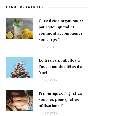
DERNIERS ARTICLES
Cure détox organisme :
pourquoi, quand et
comment accompagner
son corps ?
IL Y A 4 SEMAINES
Le tri des poubelles à
l’occasion des fêtes de
Noël
IL Y A 7 MOIS
Probiotiques ? Quelles
souches pour quelles
utilisations ?
IL Y A 7 MOIS