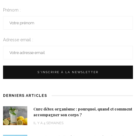
Prénom :
Adresse email :
DERNIERS ARTICLES
Cure détox organisme : pourquoi, quand et comment
accompagner son corps ?
IL Y A 4 SEMAINES