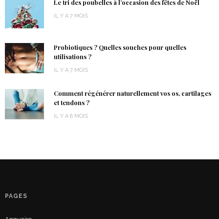
Le tri des poubelles à l’occasion des fêtes de Noël
IL Y A 7 MOIS
Probiotiques ? Quelles souches pour quelles
utilisations ?
IL Y A 7 MOIS
Comment régénérer naturellement vos os, cartilages
et tendons ?
IL Y A 8 MOIS
PAGES