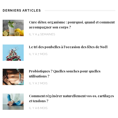
DERNIERS ARTICLES
Cure détox organisme : pourquoi, quand et comment
accompagner son corps ?
IL Y A 4 SEMAINES
Le tri des poubelles à l’occasion des fêtes de Noël
IL Y A 7 MOIS
Probiotiques ? Quelles souches pour quelles
utilisations ?
IL Y A 7 MOIS
Comment régénérer naturellement vos os, cartilages
et tendons ?
IL Y A 8 MOIS