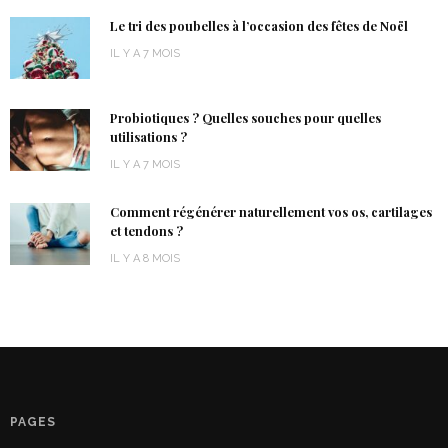
Le tri des poubelles à l’occasion des fêtes de Noël
IL Y A 7 MOIS
Probiotiques ? Quelles souches pour quelles
utilisations ?
IL Y A 7 MOIS
Comment régénérer naturellement vos os, cartilages
et tendons ?
IL Y A 8 MOIS
PAGES