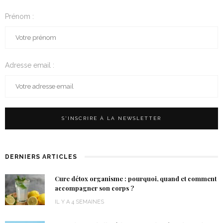
Prénom :
Adresse email :
DERNIERS ARTICLES
Cure détox organisme : pourquoi, quand et comment
accompagner son corps ?
IL Y A 4 SEMAINES