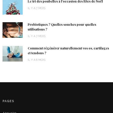
Le tri des poubelles à l’occasion des fêtes de Noël
IL Y A 7 MOIS
Probiotiques ? Quelles souches pour quelles
utilisations ?
IL Y A 7 MOIS
Comment régénérer naturellement vos os, cartilages
et tendons ?
IL Y A 8 MOIS
PAGES