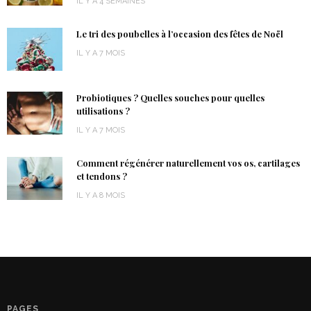
IL Y A 4 SEMAINES
Le tri des poubelles à l’occasion des fêtes de Noël
IL Y A 7 MOIS
Probiotiques ? Quelles souches pour quelles
utilisations ?
IL Y A 7 MOIS
Comment régénérer naturellement vos os, cartilages
et tendons ?
IL Y A 8 MOIS
PAGES