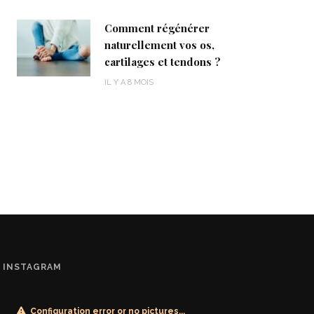
Comment régénérer
naturellement vos os,
cartilages et tendons ?
IL Y A 8 MOIS
INSTAGRAM
Configuration error or no pictures...