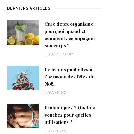
DERNIERS ARTICLES
Cure détox organisme :
pourquoi, quand et
comment accompagner
son corps ?
IL Y A 4 SEMAINES
Le tri des poubelles à
l’occasion des fêtes de
Noël
IL Y A 7 MOIS
Probiotiques ? Quelles
souches pour quelles
utilisations ?
IL Y A 7 MOIS