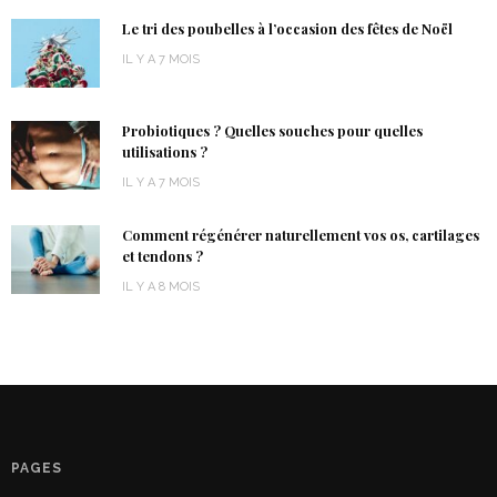
Le tri des poubelles à l’occasion des fêtes de Noël
IL Y A 7 MOIS
Probiotiques ? Quelles souches pour quelles
utilisations ?
IL Y A 7 MOIS
Comment régénérer naturellement vos os, cartilages
et tendons ?
IL Y A 8 MOIS
PAGES