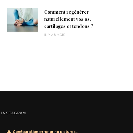
Comment régénérer
naturellement vos os,
cartilages et tendons ?
IL Y A 8 MOIS
INSTAGRAM
Configuration error or no pictures...