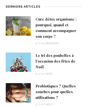
DERNIERS ARTICLES
Cure détox organisme :
pourquoi, quand et
comment accompagner
son corps ?
IL Y A 4 SEMAINES
Le tri des poubelles à
l’occasion des fêtes de
Noël
IL Y A 7 MOIS
Probiotiques ? Quelles
souches pour quelles
utilisations ?
IL Y A 7 MOIS