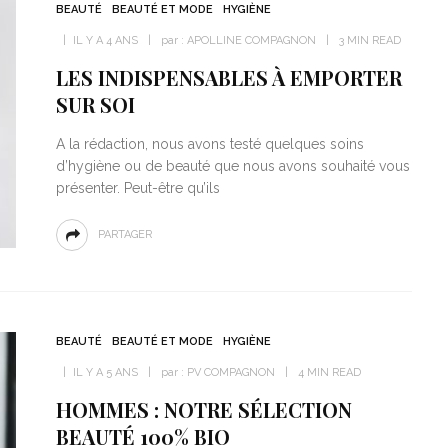
BEAUTÉ
BEAUTÉ ET MODE
HYGIÈNE
IL Y A 4 ANS
par :
APOLLINE COMPAGNON
3 MIN READ
LES INDISPENSABLES À EMPORTER
SUR SOI
A la rédaction, nous avons testé quelques soins
d’hygiène ou de beauté que nous avons souhaité vous
présenter. Peut-être qu’ils
PARTAGER
BEAUTÉ
BEAUTÉ ET MODE
HYGIÈNE
IL Y A 5 ANS
par :
PV COMPAGNON
4 MIN READ
HOMMES : NOTRE SÉLECTION
BEAUTÉ 100% BIO