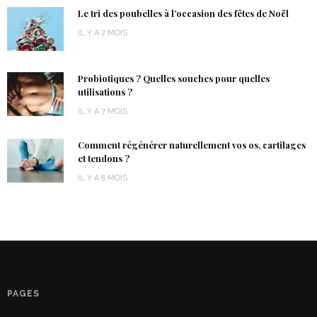
Le tri des poubelles à l’occasion des fêtes de Noël
IL Y A 7 MOIS
Probiotiques ? Quelles souches pour quelles
utilisations ?
IL Y A 7 MOIS
Comment régénérer naturellement vos os, cartilages
et tendons ?
IL Y A 8 MOIS
PAGES