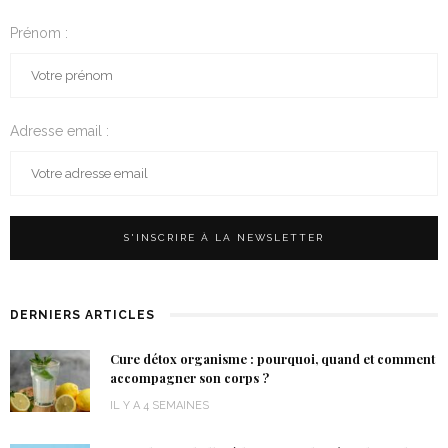
Prénom :
Adresse email :
DERNIERS ARTICLES
Cure détox organisme : pourquoi, quand et comment
accompagner son corps ?
IL Y A 4 SEMAINES