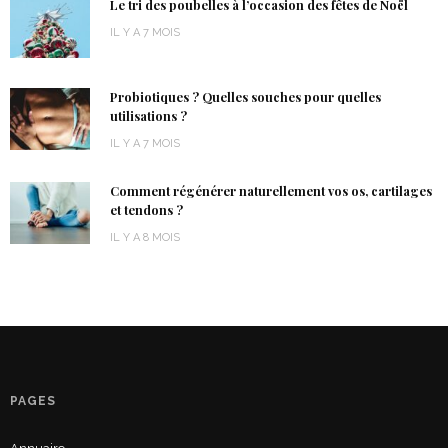
Le tri des poubelles à l’occasion des fêtes de Noël
IL Y A 7 MOIS
Probiotiques ? Quelles souches pour quelles
utilisations ?
IL Y A 7 MOIS
Comment régénérer naturellement vos os, cartilages
et tendons ?
IL Y A 8 MOIS
PAGES