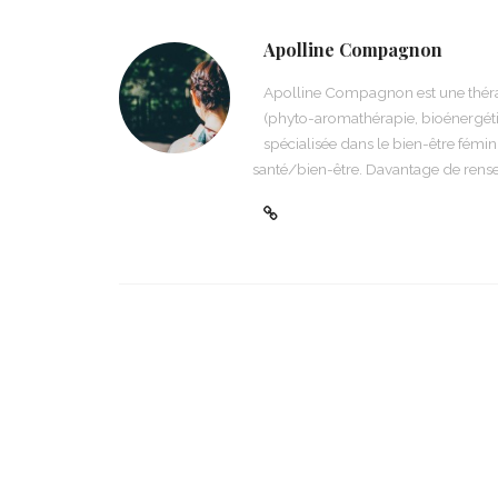
Apolline Compagnon
Apolline Compagnon est une théra
(phyto-aromathérapie, bioénergétiqu
spécialisée dans le bien-être fémin
santé/bien-être. Davantage de ren