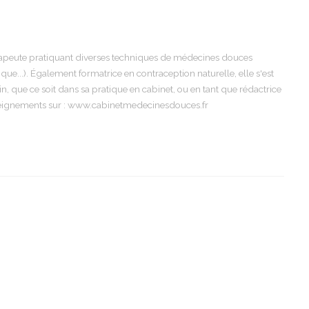
peute pratiquant diverses techniques de médecines douces
e...). Également formatrice en contraception naturelle, elle s'est
in, que ce soit dans sa pratique en cabinet, ou en tant que rédactrice
seignements sur : www.cabinetmedecinesdouces.fr