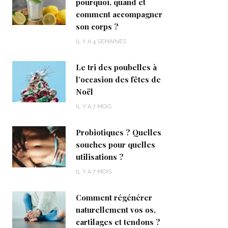
pourquoi, quand et
comment accompagner
son corps ?
IL Y A 4 SEMAINES
Le tri des poubelles à
l’occasion des fêtes de
Noël
IL Y A 7 MOIS
Probiotiques ? Quelles
souches pour quelles
utilisations ?
IL Y A 7 MOIS
Comment régénérer
naturellement vos os,
cartilages et tendons ?